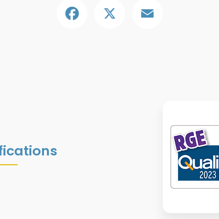
Facebook
X
Email
fications