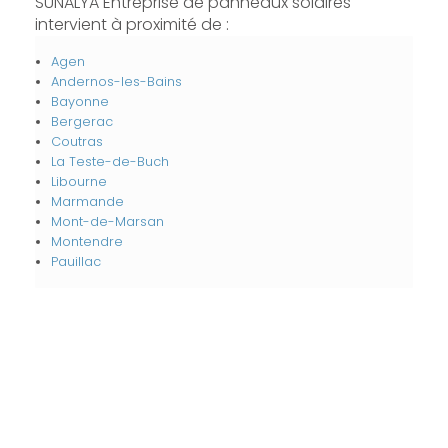
SUNALYA Entreprise de panneaux solaires
intervient à proximité de :
Agen
Andernos-les-Bains
Bayonne
Bergerac
Coutras
La Teste-de-Buch
Libourne
Marmande
Mont-de-Marsan
Montendre
Pauillac