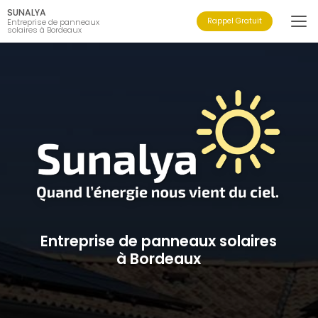
Aller
SUNALYA
au
Rappel Gratuit
Entreprise de panneaux
solaires à Bordeaux
contenu
principal
Entreprise de panneaux solaires
à Bordeaux