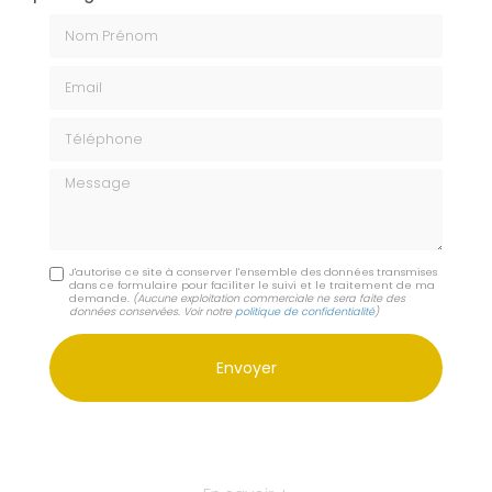
Nom Prénom
Email
Téléphone
Message
J'autorise ce site à conserver l'ensemble des données transmises
dans ce formulaire pour faciliter le suivi et le traitement de ma
demande.
(Aucune exploitation commerciale ne sera faite des
données conservées. Voir notre
politique de confidentialité
)