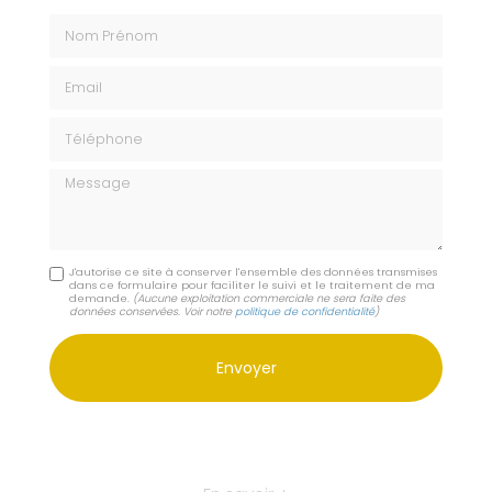
Nom Prénom
Email
Téléphone
Message
J'autorise ce site à conserver l'ensemble des données transmises
dans ce formulaire pour faciliter le suivi et le traitement de ma
demande.
(Aucune exploitation commerciale ne sera faite des
données conservées. Voir notre
politique de confidentialité
)