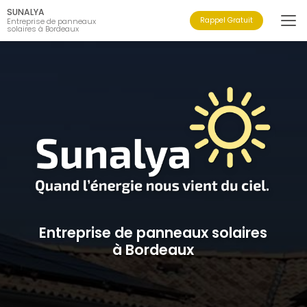
Aller
SUNALYA
au
Rappel Gratuit
Entreprise de panneaux
solaires à Bordeaux
contenu
principal
Entreprise de panneaux solaires
à Bordeaux