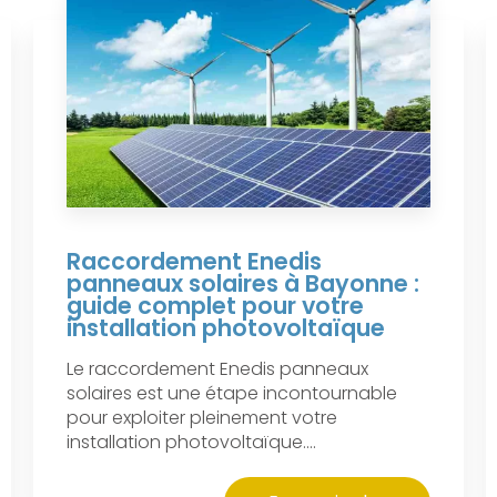
Raccordement Enedis
panneaux solaires à Bayonne :
guide complet pour votre
installation photovoltaïque
Le raccordement Enedis panneaux
solaires est une étape incontournable
pour exploiter pleinement votre
installation photovoltaïque....