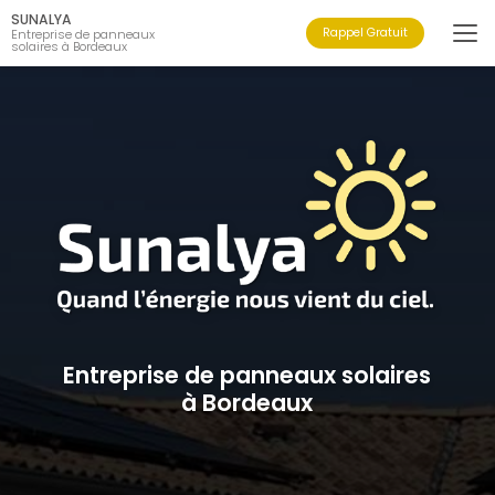
Aller
SUNALYA
au
Rappel Gratuit
Entreprise de panneaux
solaires à Bordeaux
contenu
principal
Entreprise de panneaux solaires
à Bordeaux