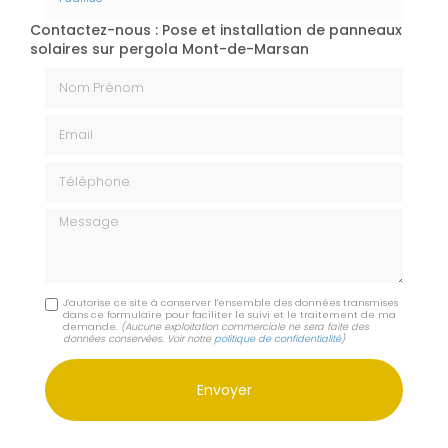
Contactez-nous : Pose et installation de panneaux
solaires sur pergola Mont-de-Marsan
Nom Prénom
Email
Téléphone
Message
J'autorise ce site à conserver l'ensemble des données transmises
dans ce formulaire pour faciliter le suivi et le traitement de ma
demande.
(Aucune exploitation commerciale ne sera faite des
données conservées. Voir notre
politique de confidentialité
)