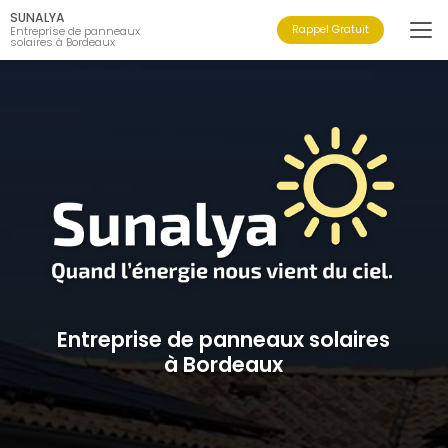
Aller
SUNALYA
au
Rappel Gratuit
Entreprise de panneaux
solaires à Bordeaux
contenu
principal
Entreprise de panneaux solaires
à Bordeaux