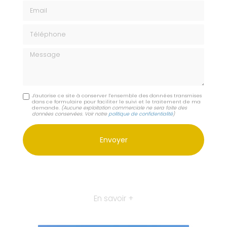
Email
Téléphone
Message
J'autorise ce site à conserver l'ensemble des données transmises
dans ce formulaire pour faciliter le suivi et le traitement de ma
demande.
(Aucune exploitation commerciale ne sera faite des
données conservées. Voir notre
politique de confidentialité
)
En savoir +