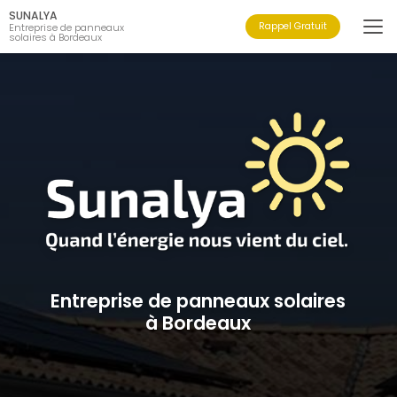
Aller
SUNALYA
au
Rappel Gratuit
Entreprise de panneaux
solaires à Bordeaux
contenu
principal
Entreprise de panneaux solaires
à Bordeaux