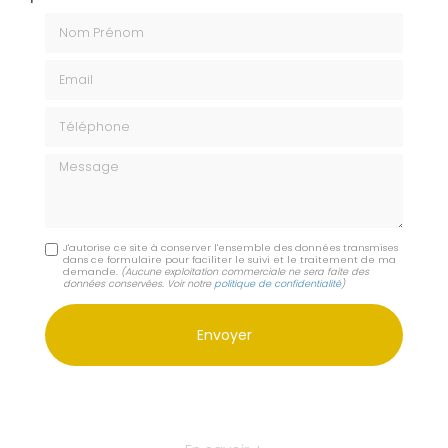
Nom Prénom
Email
Téléphone
Message
J'autorise ce site à conserver l'ensemble des données transmises
dans ce formulaire pour faciliter le suivi et le traitement de ma
demande.
(Aucune exploitation commerciale ne sera faite des
données conservées. Voir notre
politique de confidentialité
)