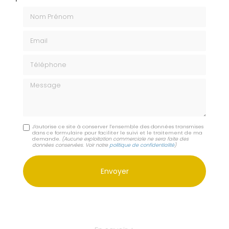
Nom Prénom
Email
Téléphone
Message
J'autorise ce site à conserver l'ensemble des données transmises
dans ce formulaire pour faciliter le suivi et le traitement de ma
demande.
(Aucune exploitation commerciale ne sera faite des
données conservées. Voir notre
politique de confidentialité
)