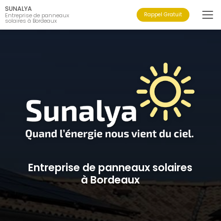
Aller
SUNALYA
au
Rappel Gratuit
Entreprise de panneaux
solaires à Bordeaux
contenu
principal
Entreprise de panneaux solaires
à Bordeaux