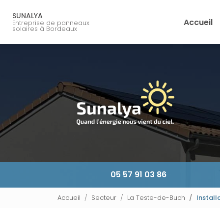
Navigation principale
Aller
au
SUNALYA
Accueil
Entreprise de panneaux
contenu
solaires à Bordeaux
principal
05 57 91 03 86
Accueil
Secteur
La Teste-de-Buch
Install