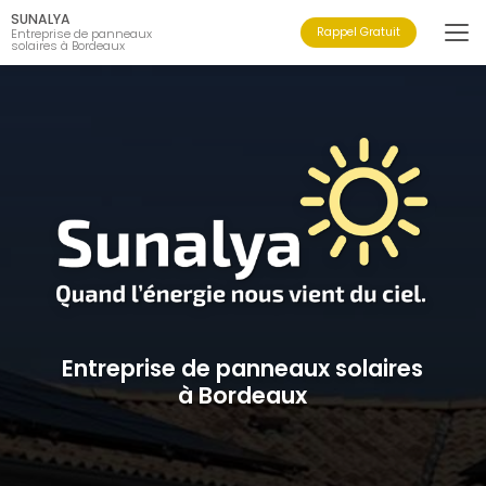
Aller
SUNALYA
au
Rappel Gratuit
Entreprise de panneaux
solaires à Bordeaux
contenu
principal
Entreprise de panneaux solaires
à Bordeaux