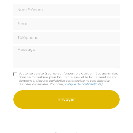
Nom Prénom
Email
Téléphone
Message
J'autorise ce site à conserver l'ensemble des données transmises
dans ce formulaire pour faciliter le suivi et le traitement de ma
demande.
(Aucune exploitation commerciale ne sera faite des
données conservées. Voir notre
politique de confidentialité
)