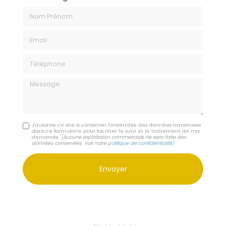
Nom Prénom
Email
Téléphone
Message
J'autorise ce site à conserver l'ensemble des données transmises
dans ce formulaire pour faciliter le suivi et le traitement de ma
demande.
(Aucune exploitation commerciale ne sera faite des
données conservées. Voir notre
politique de confidentialité
)