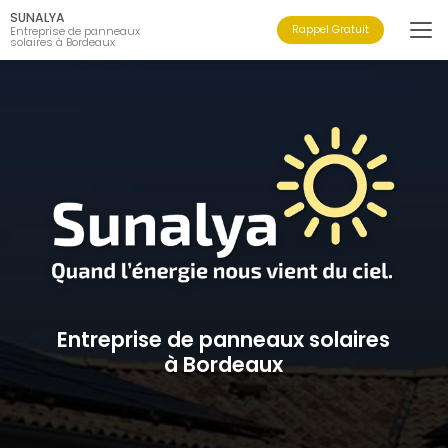
Aller
SUNALYA
au
Rappel Gratuit
Entreprise de panneaux
solaires à Bordeaux
contenu
principal
Entreprise de panneaux solaires
à Bordeaux