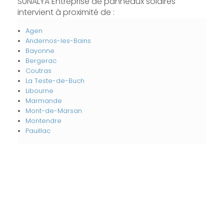
SUNALYA Entreprise de panneaux solaires
intervient à proximité de :
Agen
Andernos-les-Bains
Bayonne
Bergerac
Coutras
La Teste-de-Buch
Libourne
Marmande
Mont-de-Marsan
Montendre
Pauillac