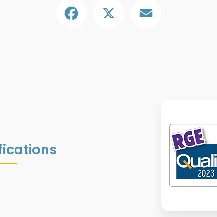
Facebook
X
Email
fications