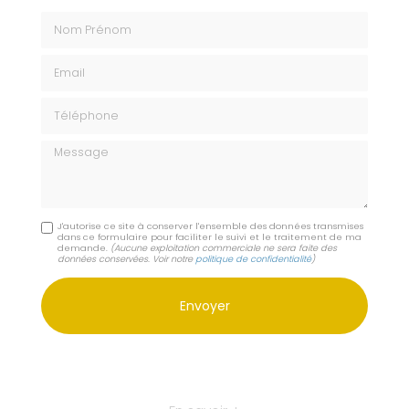
Nom Prénom
Email
Téléphone
Message
J'autorise ce site à conserver l'ensemble des données transmises
dans ce formulaire pour faciliter le suivi et le traitement de ma
demande.
(Aucune exploitation commerciale ne sera faite des
données conservées. Voir notre
politique de confidentialité
)