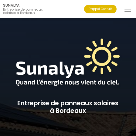
Aller
SUNALYA
au
Rappel Gratuit
Entreprise de panneaux
solaires à Bordeaux
contenu
principal
Entreprise de panneaux solaires
à Bordeaux