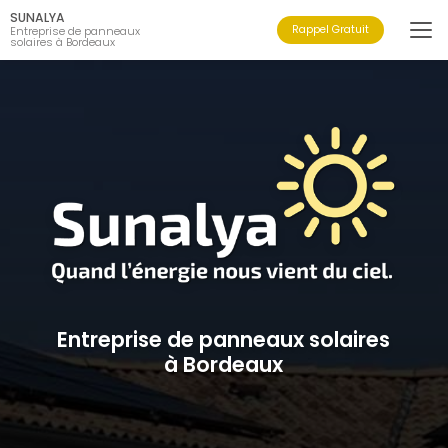
Aller
SUNALYA
au
Rappel Gratuit
Entreprise de panneaux
solaires à Bordeaux
contenu
principal
Entreprise de panneaux solaires
à Bordeaux