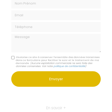
Nom Prénom
Email
Téléphone
Message
J'autorise ce site à conserver l'ensemble des données transmises
dans ce formulaire pour faciliter le suivi et le traitement de ma
demande.
(Aucune exploitation commerciale ne sera faite des
données conservées. Voir notre
politique de confidentialité
)
En savoir +