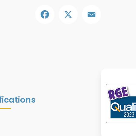
Facebook
X
Email
fications