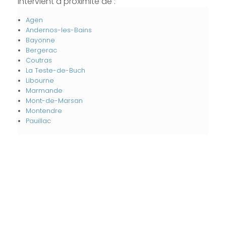
intervient à proximité de :
Agen
Andernos-les-Bains
Bayonne
Bergerac
Coutras
La Teste-de-Buch
Libourne
Marmande
Mont-de-Marsan
Montendre
Pauillac