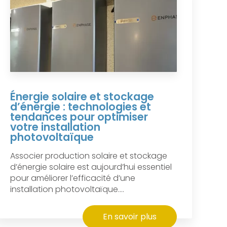
Énergie solaire et stockage
d’énergie : technologies et
tendances pour optimiser
votre installation
photovoltaïque
Associer production solaire et stockage
d’énergie solaire est aujourd’hui essentiel
pour améliorer l’efficacité d’une
installation photovoltaïque....
En savoir plus