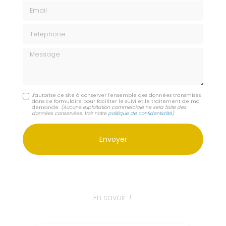
Email
Téléphone
Message
J'autorise ce site à conserver l'ensemble des données transmises
dans ce formulaire pour faciliter le suivi et le traitement de ma
demande.
(Aucune exploitation commerciale ne sera faite des
données conservées. Voir notre
politique de confidentialité
)
En savoir +