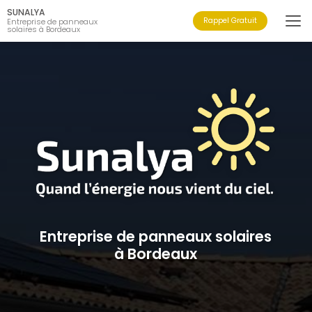
Aller
SUNALYA
au
Rappel Gratuit
Entreprise de panneaux
solaires à Bordeaux
contenu
principal
Entreprise de panneaux solaires
à Bordeaux