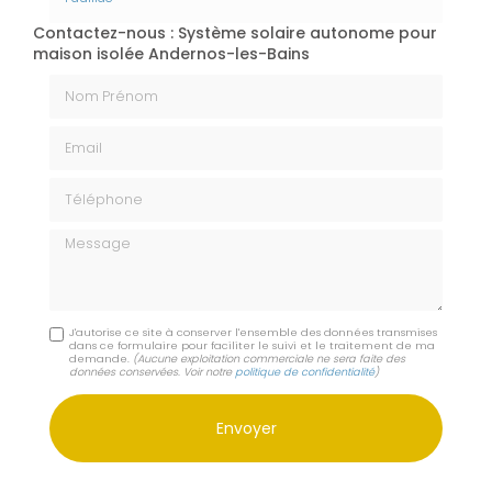
Contactez-nous : Système solaire autonome pour
maison isolée Andernos-les-Bains
Nom Prénom
Email
Téléphone
Message
J'autorise ce site à conserver l'ensemble des données transmises
dans ce formulaire pour faciliter le suivi et le traitement de ma
demande.
(Aucune exploitation commerciale ne sera faite des
données conservées. Voir notre
politique de confidentialité
)