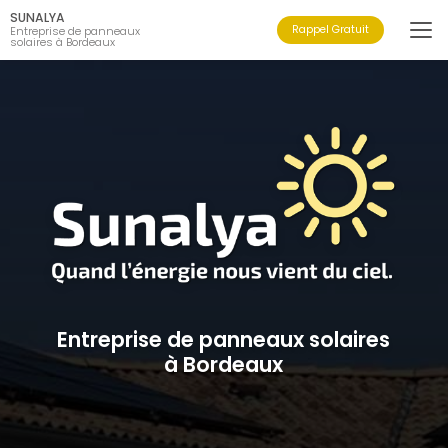
Aller
SUNALYA
au
Rappel Gratuit
Entreprise de panneaux
solaires à Bordeaux
contenu
principal
Entreprise de panneaux solaires
à Bordeaux