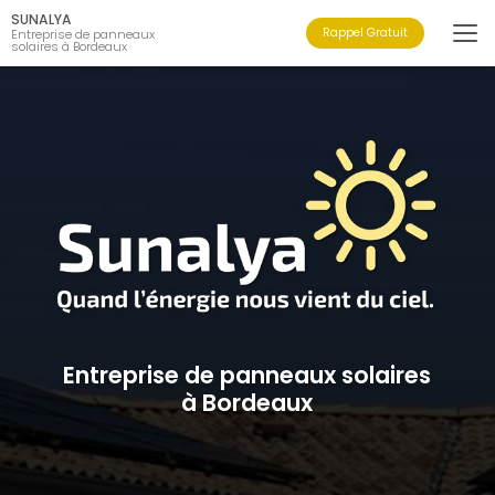
Aller
SUNALYA
au
Rappel Gratuit
Entreprise de panneaux
solaires à Bordeaux
contenu
principal
Entreprise de panneaux solaires
à Bordeaux