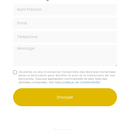
Nom Prénom
Email
Téléphone
Message
J'autorise ce site à conserver l'ensemble des données transmises
dans ce formulaire pour faciliter le suivi et le traitement de ma
demande.
(Aucune exploitation commerciale ne sera faite des
données conservées. Voir notre
politique de confidentialité
)