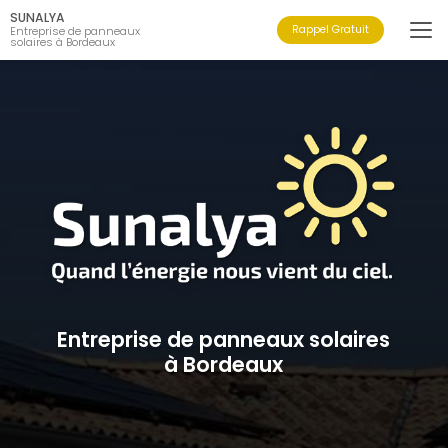
Aller
SUNALYA
au
Rappel Gratuit
Entreprise de panneaux
solaires à Bordeaux
contenu
principal
Entreprise de panneaux solaires
à Bordeaux