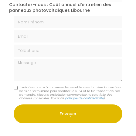
Contactez-nous : Coût annuel d'entretien des
panneaux photovoltaïques Libourne
Nom Prénom
Email
Téléphone
Message
J'autorise ce site à conserver l'ensemble des données transmises
dans ce formulaire pour faciliter le suivi et le traitement de ma
demande.
(Aucune exploitation commerciale ne sera faite des
données conservées. Voir notre
politique de confidentialité
)