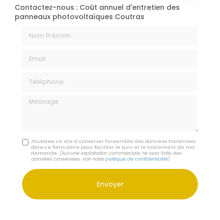
Contactez-nous : Coût annuel d'entretien des
panneaux photovoltaïques Coutras
Nom Prénom
Email
Téléphone
Message
J'autorise ce site à conserver l'ensemble des données transmises
dans ce formulaire pour faciliter le suivi et le traitement de ma
demande.
(Aucune exploitation commerciale ne sera faite des
données conservées. Voir notre
politique de confidentialité
)