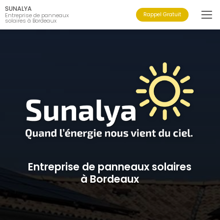
Aller
SUNALYA
au
Rappel Gratuit
Entreprise de panneaux
solaires à Bordeaux
contenu
principal
Entreprise de panneaux solaires
à Bordeaux