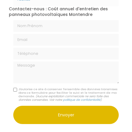
Contactez-nous : Coût annuel d'entretien des
panneaux photovoltaïques Montendre
Nom Prénom
Email
Téléphone
Message
J'autorise ce site à conserver l'ensemble des données transmises
dans ce formulaire pour faciliter le suivi et le traitement de ma
demande.
(Aucune exploitation commerciale ne sera faite des
données conservées. Voir notre
politique de confidentialité
)