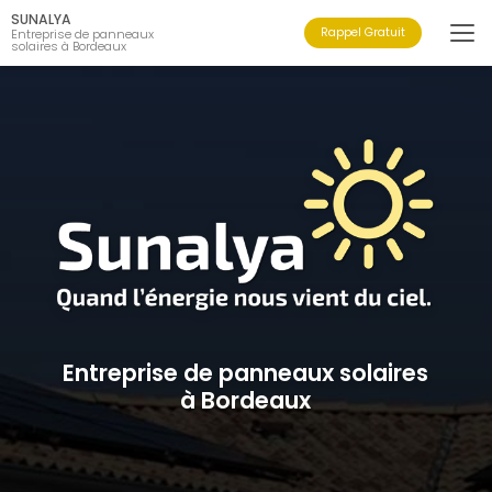
Aller
SUNALYA
au
Rappel Gratuit
Entreprise de panneaux
solaires à Bordeaux
contenu
principal
Entreprise de panneaux solaires
à Bordeaux