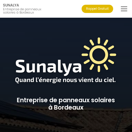
Aller
SUNALYA
au
Rappel Gratuit
Entreprise de panneaux
solaires à Bordeaux
contenu
principal
Entreprise de panneaux solaires
à Bordeaux