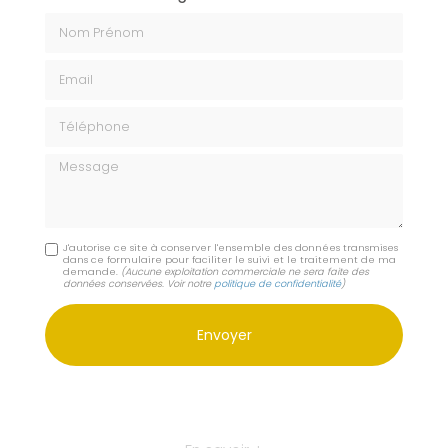
Nom Prénom
Email
Téléphone
Message
J'autorise ce site à conserver l'ensemble des données transmises
dans ce formulaire pour faciliter le suivi et le traitement de ma
demande.
(Aucune exploitation commerciale ne sera faite des
données conservées. Voir notre
politique de confidentialité
)