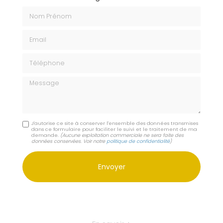
Nom Prénom
Email
Téléphone
Message
J'autorise ce site à conserver l'ensemble des données transmises
dans ce formulaire pour faciliter le suivi et le traitement de ma
demande.
(Aucune exploitation commerciale ne sera faite des
données conservées. Voir notre
politique de confidentialité
)