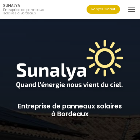
Aller
SUNALYA
au
Rappel Gratuit
Entreprise de panneaux
solaires à Bordeaux
contenu
principal
Entreprise de panneaux solaires
à Bordeaux