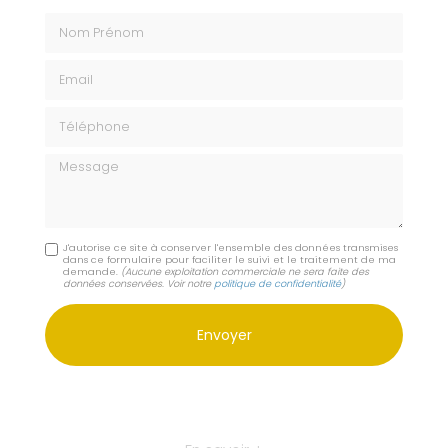
Nom Prénom
Email
Téléphone
Message
J'autorise ce site à conserver l'ensemble des données transmises
dans ce formulaire pour faciliter le suivi et le traitement de ma
demande.
(Aucune exploitation commerciale ne sera faite des
données conservées. Voir notre
politique de confidentialité
)