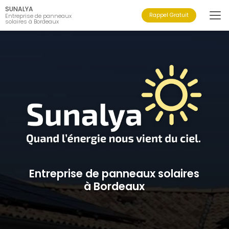
Aller
SUNALYA
au
Rappel Gratuit
Entreprise de panneaux
solaires à Bordeaux
contenu
principal
Entreprise de panneaux solaires
à Bordeaux