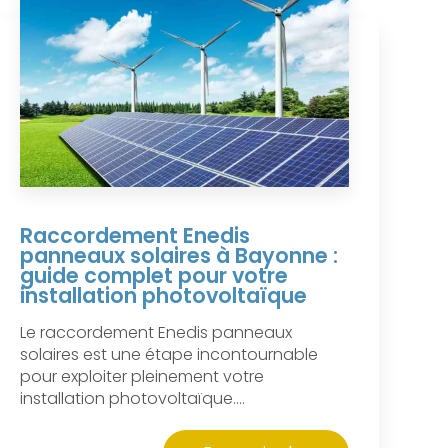
Raccordement Enedis
panneaux solaires à Bayonne :
guide complet pour votre
installation photovoltaïque
Le raccordement Enedis panneaux
solaires est une étape incontournable
pour exploiter pleinement votre
installation photovoltaïque....