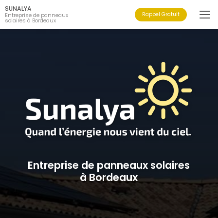
Aller
SUNALYA
au
Rappel Gratuit
Entreprise de panneaux
solaires à Bordeaux
contenu
principal
Entreprise de panneaux solaires
à Bordeaux