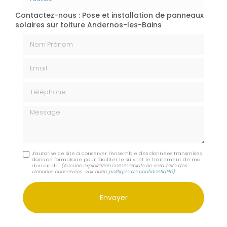
Contactez-nous : Pose et installation de panneaux
solaires sur toiture Andernos-les-Bains
Nom Prénom
Email
Téléphone
Message
J'autorise ce site à conserver l'ensemble des données transmises
dans ce formulaire pour faciliter le suivi et le traitement de ma
demande.
(Aucune exploitation commerciale ne sera faite des
données conservées. Voir notre
politique de confidentialité
)