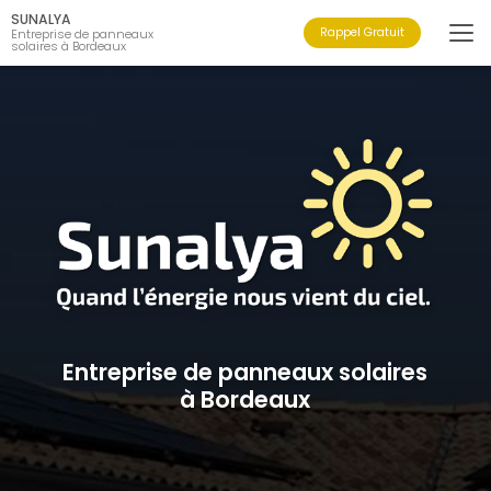
Aller
SUNALYA
au
Rappel Gratuit
Entreprise de panneaux
solaires à Bordeaux
contenu
principal
Entreprise de panneaux solaires
à Bordeaux