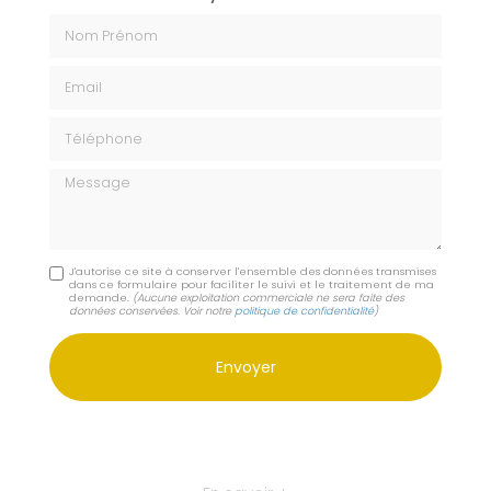
Nom Prénom
Email
Téléphone
Message
J'autorise ce site à conserver l'ensemble des données transmises
dans ce formulaire pour faciliter le suivi et le traitement de ma
demande.
(Aucune exploitation commerciale ne sera faite des
données conservées. Voir notre
politique de confidentialité
)