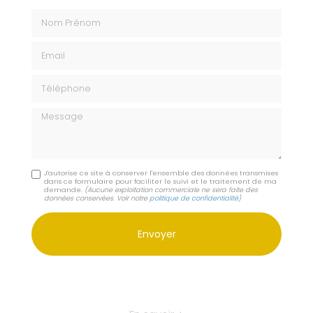
Nom Prénom
Email
Téléphone
Message
J'autorise ce site à conserver l'ensemble des données transmises
dans ce formulaire pour faciliter le suivi et le traitement de ma
demande.
(Aucune exploitation commerciale ne sera faite des
données conservées. Voir notre
politique de confidentialité
)