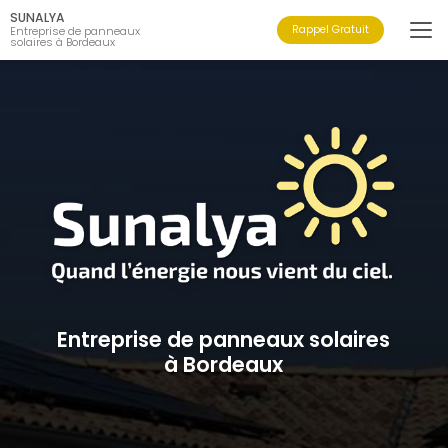
Aller
SUNALYA
au
Rappel Gratuit
Entreprise de panneaux
solaires à Bordeaux
contenu
principal
Entreprise de panneaux solaires
à Bordeaux