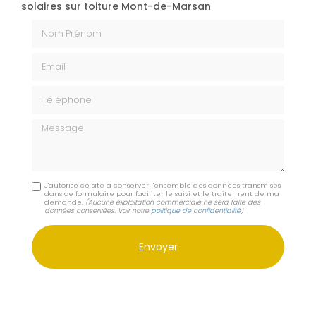
solaires sur toiture Mont-de-Marsan
Nom Prénom
Email
Téléphone
Message
J'autorise ce site à conserver l'ensemble des données transmises
dans ce formulaire pour faciliter le suivi et le traitement de ma
demande.
(Aucune exploitation commerciale ne sera faite des
données conservées. Voir notre
politique de confidentialité
)