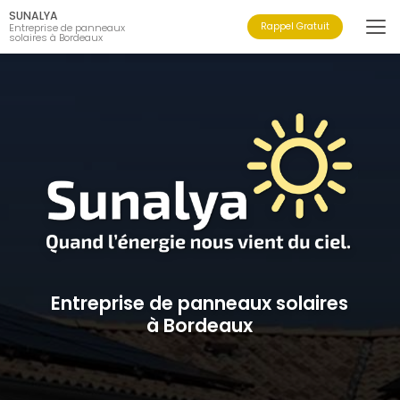
Aller
SUNALYA
au
Rappel Gratuit
Entreprise de panneaux
solaires à Bordeaux
contenu
principal
Entreprise de panneaux solaires
à Bordeaux